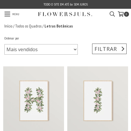
TODO O SITE EM ATÉ 6x SEM JUROS
MENU
0
Início
/
Todos os Quadros
/
Letras Botânicas
Ordenar por
FILTRAR