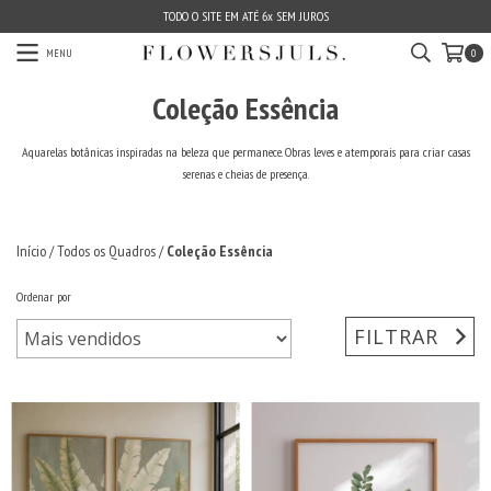
TODO O SITE EM ATÉ 6x SEM JUROS
MENU
0
Coleção Essência
Aquarelas botânicas inspiradas na beleza que permanece. Obras leves e atemporais para criar casas
serenas e cheias de presença.
Início
/
Todos os Quadros
/
Coleção Essência
Ordenar por
FILTRAR