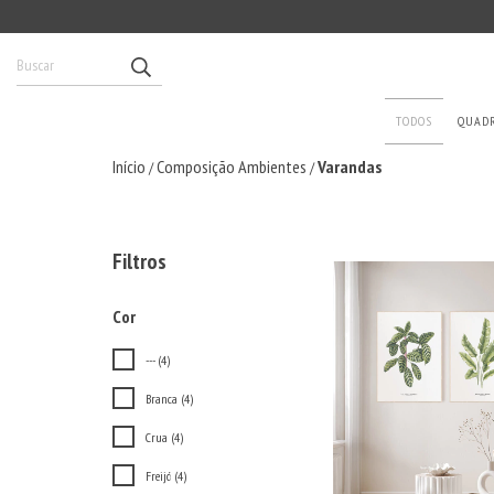
TODOS
QUAD
Início
Composição Ambientes
Varandas
/
/
Filtros
Cor
--- (4)
Branca (4)
Crua (4)
Freijó (4)