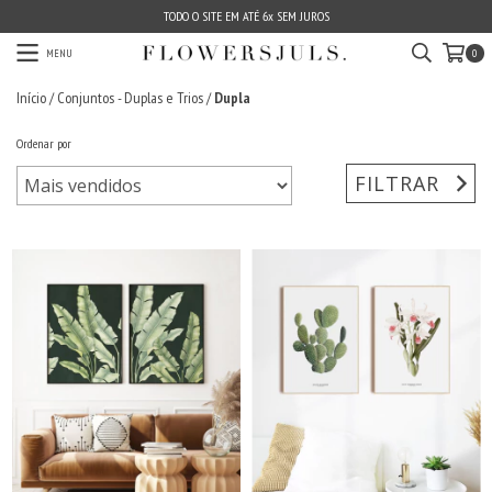
TODO O SITE EM ATÉ 6x SEM JUROS
MENU
0
Início
/
Conjuntos - Duplas e Trios
/
Dupla
Ordenar por
FILTRAR