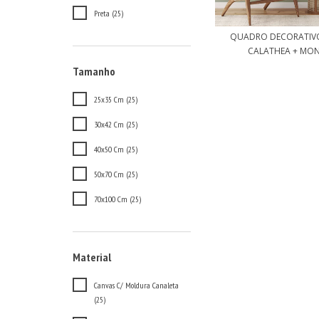
Preta (25)
QUADRO DECORATIV
CALATHEA + MONS
Tamanho
25x35 Cm (25)
30x42 Cm (25)
40x50 Cm (25)
50x70 Cm (25)
70x100 Cm (25)
Material
Canvas C/ Moldura Canaleta
(25)