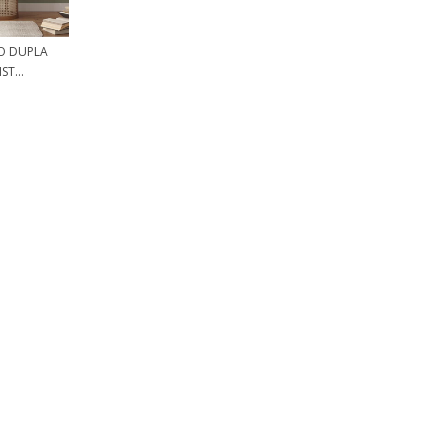
O DUPLA
T...