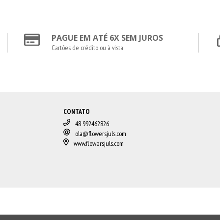
PAGUE EM ATÉ 6X SEM JUROS
Cartões de crédito ou à vista
CONTATO
48 992462826
ola@flowersjuls.com
www.flowersjuls.com