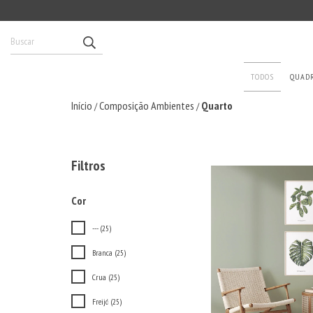
TODOS
QUAD
Início
Composição Ambientes
Quarto
/
/
Filtros
Cor
--- (25)
Branca (25)
Crua (25)
Freijó (25)