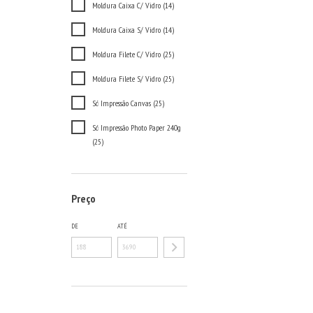
Moldura Caixa C/ Vidro (14)
Moldura Caixa S/ Vidro (14)
Moldura Filete C/ Vidro (25)
Moldura Filete S/ Vidro (25)
Só Impressão Canvas (25)
Só Impressão Photo Paper 240g
(25)
Preço
DE
ATÉ