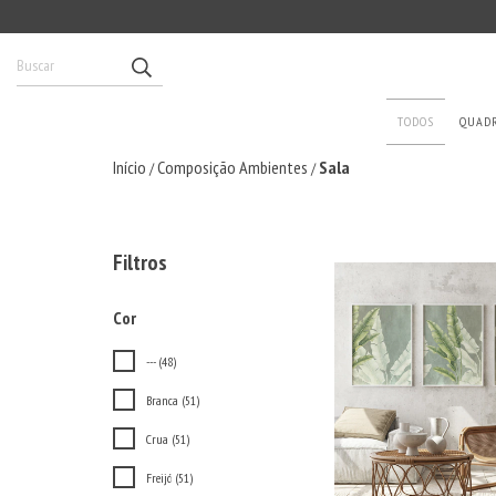
TODOS
QUAD
Início
Composição Ambientes
Sala
/
/
Filtros
Cor
--- (48)
Branca (51)
Crua (51)
Freijó (51)