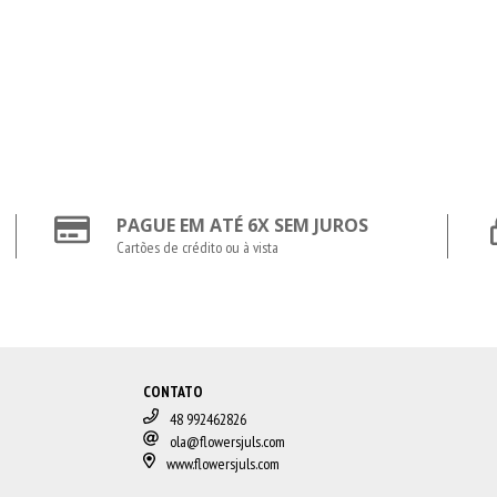
PAGUE EM ATÉ 6X SEM JUROS
Cartões de crédito ou à vista
CONTATO
48 992462826
ola@flowersjuls.com
www.flowersjuls.com