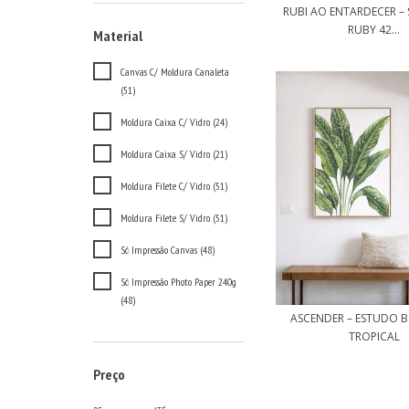
RUBI AO ENTARDECER – S
RUBY 42...
Material
Canvas C/ Moldura Canaleta
(51)
Moldura Caixa C/ Vidro (24)
Moldura Caixa S/ Vidro (21)
Moldura Filete C/ Vidro (51)
Moldura Filete S/ Vidro (51)
Só Impressão Canvas (48)
Só Impressão Photo Paper 240g
(48)
ASCENDER – ESTUDO 
TROPICAL
Preço